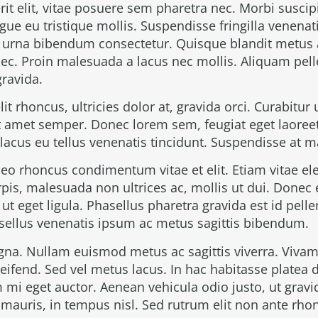
t elit, vitae posuere sem pharetra nec. Morbi suscipit
ue eu tristique mollis. Suspendisse fringilla venenat
 urna bibendum consectetur. Quisque blandit metus a
c. Proin malesuada a lacus nec mollis. Aliquam pel
gravida.
t rhoncus, ultricies dolor at, gravida orci. Curabitur u
 sit amet semper. Donec lorem sem, feugiat eget laore
lacus eu tellus venenatis tincidunt. Suspendisse at m
 leo rhoncus condimentum vitae et elit. Etiam vitae e
is, malesuada non ultrices ac, mollis ut dui. Donec e
ut eget ligula. Phasellus pharetra gravida est id pel
asellus venenatis ipsum ac metus sagittis bibendum.
gna. Nullam euismod metus ac sagittis viverra. Viva
leifend. Sed vel metus lacus. In hac habitasse platea
mi eget auctor. Aenean vehicula odio justo, ut gravid
mauris, in tempus nisl. Sed rutrum elit non ante rhon