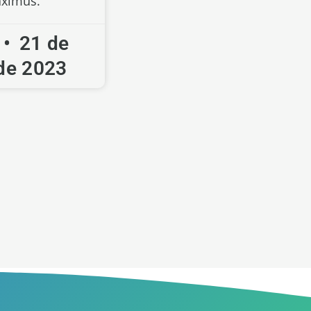
ximus.
a
21 de
de 2023