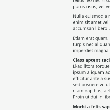
tellus leo nec nisl
purus risus, vel 
Nulla euismod a 
enim sit amet vel
accumsan libero u
Etiam erat quam, 
turpis nec aliqua
imperdiet magna ti
Class aptent taci
Lkad litora torqu
ipsum aliquam acc
efficitur ante a 
sed posuere volut
diam dapibus, a r
Proin ut dui in li
Morbi a felis sa