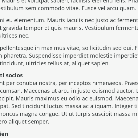
. Mauris et volutpat sapien, facilisis eleifend felis. P
vestibulum sem commodo vitae. Fusce vel arcu quam.
mi eu elementum. Mauris iaculis nec justo ac fermen
it gravida tempor et quis mauris. Vestibulum ferment
ltrices nec.
pellentesque in maximus vitae, sollicitudin sed dui. F
m pharetra. Suspendisse imperdiet molestie imperdie
ncidunt, ultricies tellus at, aliquet sapien.
ti socios
ent per conubia nostra, per inceptos himenaeos. Praes
umsan. Maecenas ut arcu in justo euismod auctor. D
suscipit. Mauris maximus eu odio ac euismod. Maecena
pat. Sed tincidunt luctus massa ac aliquam. Integer t
honcus magna congue. Ut ut turpis suscipit massa mo
bero aliquet semper.
pien