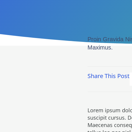
Proin Gravida N
Maximus.
Share This Post
Lorem ipsum dolor
suscipit cursus. 
Maecenas consequa