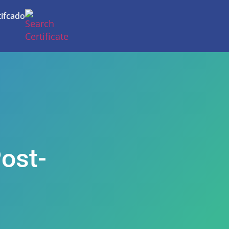
tifcado
Post-