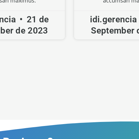
san maximus.
accumsan ma
encia
21 de
idi.gerenci
ber de 2023
September 