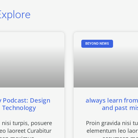
xplore
BEYOND NEWS
 Podcast: Design
always learn fro
 Technology
and past mi
 nisi turpis, posuere
Proin gravida nisi t
o laoreet Curabitur
elementum leo laor