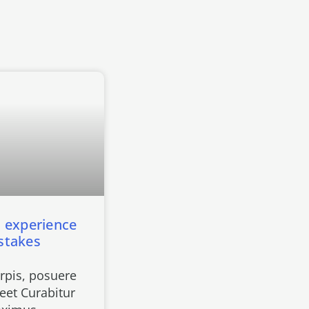
m experience
stakes
urpis, posuere
eet Curabitur