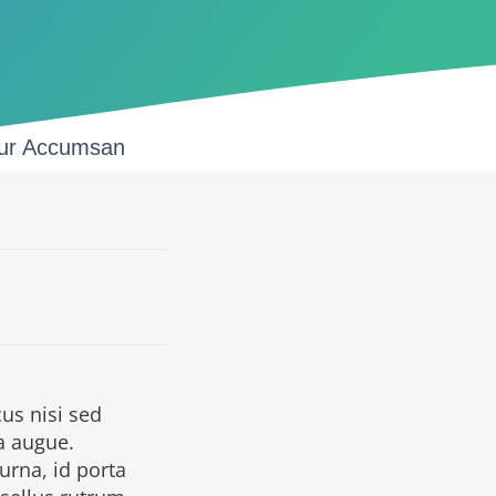
tur Accumsan
us nisi sed
a augue.
urna, id porta