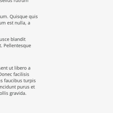
hasellus rutrum
tum. Quisque quis
um est nulla, a
usce blandit
t. Pellentesque
ent ut libero a
onec facilisis
s faucibus turpis
incidunt purus et
llis gravida.