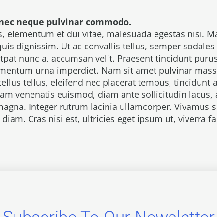
nec neque pulvinar commodo.
s, elementum et dui vitae, malesuada egestas nisi. 
quis dignissim. Ut ac convallis tellus, semper sodales
utpat nunc a, accumsan velit. Praesent tincidunt purus
mentum urna imperdiet. Nam sit amet pulvinar massa
ellus tellus, eleifend nec placerat tempus, tincidunt a
quam venenatis euismod, diam ante sollicitudin lacus
 magna. Integer rutrum lacinia ullamcorper. Vivamus
iam. Cras nisi est, ultricies eget ipsum ut, viverra fac