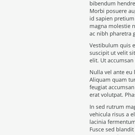
bibendum hendreri
Morbi posuere aug
id sapien pretium
magna molestie ne
ac nibh pharetra 
Vestibulum quis eli
suscipit ut velit
elit. Ut accumsan 
Nulla vel ante eu
Aliquam quam turp
feugiat accumsan 
erat volutpat. Ph
In sed rutrum ma
vehicula risus a e
lacinia fermentum 
Fusce sed blandit 