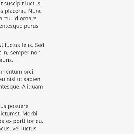
 suscipit luctus.
is placerat. Nunc
rcu, id ornare
lentesque purus
t luctus felis. Sed
et in, semper non
auris.
lementum orci.
u nisl ut sapien
lentesque. Aliquam
mus posuere
 dictumst. Morbi
a ex porttitor eu.
cus, vel luctus