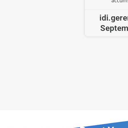
accum
idi.ger
Septem