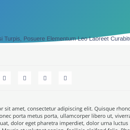
isi Turpis, Posuere Elementum Leo Laoreet Curabi
 sit amet, consectetur adipiscing elit. Quisque rhonc
Donec porta metus porta, ullamcorper libero ut, viverr
t, dolor eget pharetra imperdiet, dolor urna luctus 