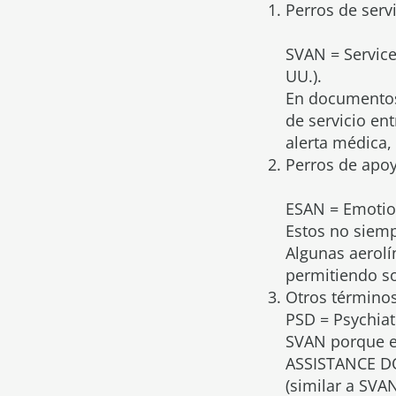
Perros de servi
SVAN = Service
UU.).
En documentos 
de servicio en
alerta médica, 
Perros de apo
ESAN = Emotio
Estos no siem
Algunas aerolí
permitiendo s
Otros término
PSD = Psychiat
SVAN porque e
ASSISTANCE DO
(similar a SVAN