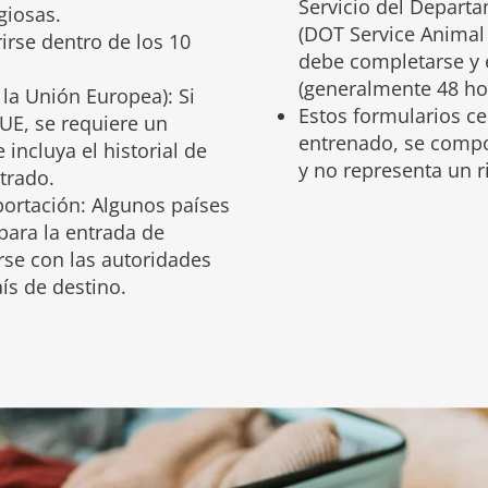
Servicio del Depart
giosas.
(DOT Service Animal 
rse dentro de los 10
debe completarse y 
(generalmente 48 hor
la Unión Europea): Si
Estos formularios cer
 UE, se requiere un
entrenado, se comp
incluya el historial de
y no representa un r
trado.
ortación: Algunos países
para la entrada de
rse con las autoridades
ís de destino.