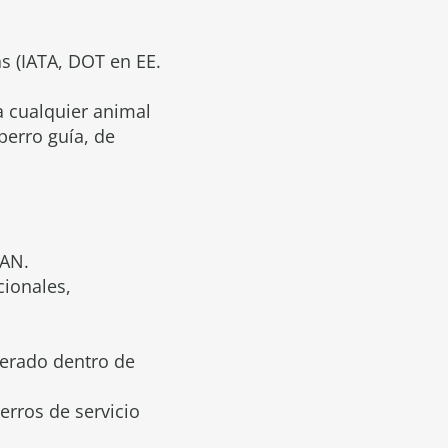
s (IATA, DOT en EE.
a cualquier animal
perro guía, de
VAN.
cionales,
iderado dentro de
rros de servicio