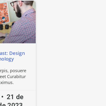
ast: Design
nology
urpis, posuere
eet Curabitur
ximus.
a
21 de
de 2023