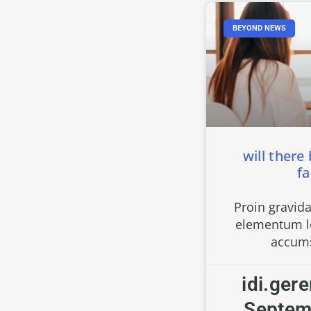
BEYOND NEWS
will there
f
Proin gravida
elementum le
accum
idi.ger
Septem