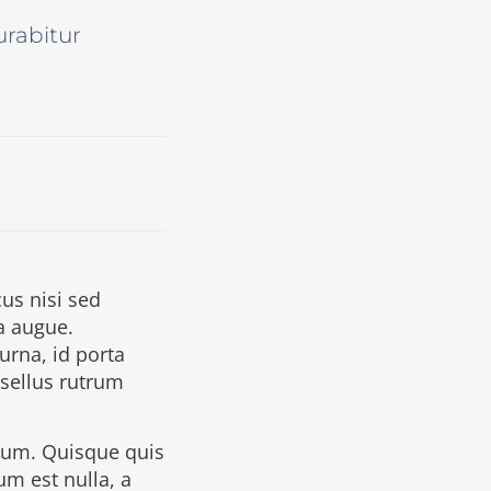
urabitur
us nisi sed
a augue.
urna, id porta
hasellus rutrum
tum. Quisque quis
um est nulla, a