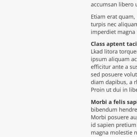
accumsan libero u
Etiam erat quam, 
turpis nec aliqua
imperdiet magna ti
Class aptent taci
Lkad litora torqu
ipsum aliquam acc
efficitur ante a 
sed posuere volut
diam dapibus, a r
Proin ut dui in li
Morbi a felis sa
bibendum hendreri
Morbi posuere aug
id sapien pretium
magna molestie ne