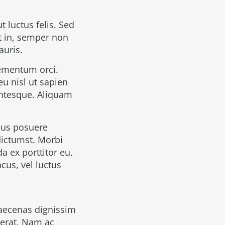
t luctus felis. Sed
et in, semper non
auris.
lementum orci.
u nisl ut sapien
lentesque. Aliquam
mus posuere
 dictumst. Morbi
a ex porttitor eu.
cus, vel luctus
Maecenas dignissim
 erat. Nam ac