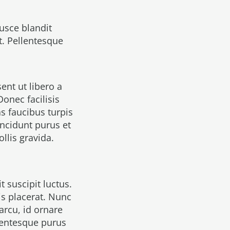
usce blandit
t. Pellentesque
ent ut libero a
onec facilisis
s faucibus turpis
incidunt purus et
llis gravida.
 suscipit luctus.
is placerat. Nunc
rcu, id ornare
lentesque purus