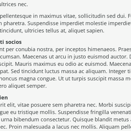
ltrices nec.
pellentesque in maximus vitae, sollicitudin sed dui. F
m pharetra. Suspendisse imperdiet molestie imperdie
ncidunt, ultricies tellus at, aliquet sapien.
ti socios
ent per conubia nostra, per inceptos himenaeos. Praes
umsan. Maecenas ut arcu in justo euismod auctor. D
suscipit. Mauris maximus eu odio ac euismod. Maecena
pat. Sed tincidunt luctus massa ac aliquam. Integer t
honcus magna congue. Ut ut turpis suscipit massa mo
bero aliquet semper.
pien
t elit, vitae posuere sem pharetra nec. Morbi suscipit
ue eu tristique mollis. Suspendisse fringilla venenat
 urna bibendum consectetur. Quisque blandit metus a
c. Proin malesuada a lacus nec mollis. Aliquam pel