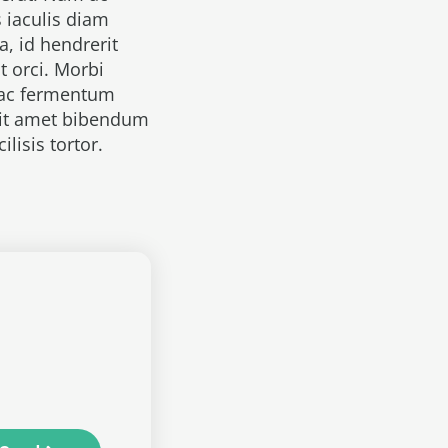
 iaculis diam
, id hendrerit
t orci. Morbi
, ac fermentum
 sit amet bibendum
ilisis tortor.