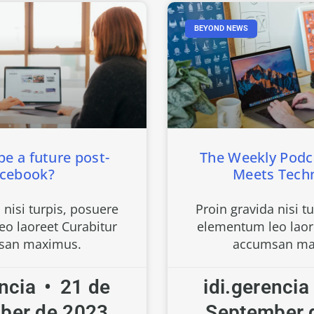
BEYOND NEWS
 be a future post-
The Weekly Podc
acebook?
Meets Tech
 nisi turpis, posuere
Proin gravida nisi t
o laoreet Curabitur
elementum leo laor
san maximus.
accumsan ma
encia
21 de
idi.gerenci
ber de 2023
September 