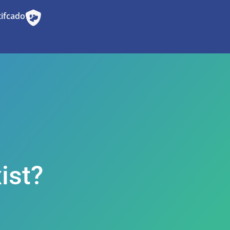
tifcado
ist?