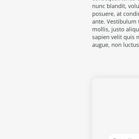
nunc blandit, vol
posuere, at condi
ante. Vestibulum t
mollis, justo ali
sapien velit quis
augue, non luctus d